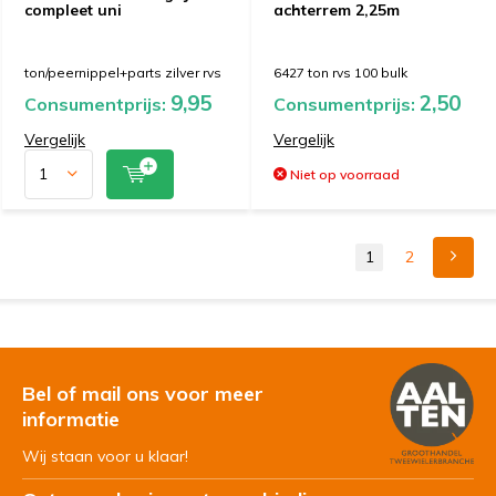
compleet uni
achterrem 2,25m
ton/peernippel+parts zilver rvs
6427 ton rvs 100 bulk
9,95
2,50
Consumentprijs:
Consumentprijs:
Vergelijk
Vergelijk
Niet op voorraad
1
2
Bel of mail ons voor meer
informatie
Wij staan voor u klaar!