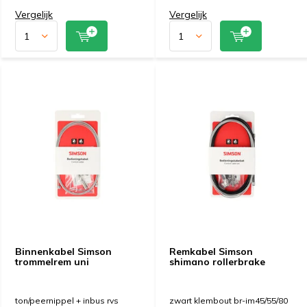
Vergelijk
Vergelijk
Binnenkabel Simson
Remkabel Simson
trommelrem uni
shimano rollerbrake
ton/peernippel + inbus rvs
zwart klembout br-im45/55/80