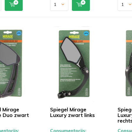
l Mirage
Spiegel Mirage
Spieg
e Duo zwart
Luxury zwart links
Luxur
recht
ntprijs:
Consumentprijs:
Consum