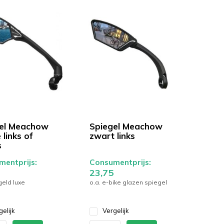
el Meachow
Spiegel Meachow
 links of
zwart links
s
entprijs:
Consumentprijs:
23,75
eld luxe
o.a. e-bike glazen spiegel
gelijk
Vergelijk