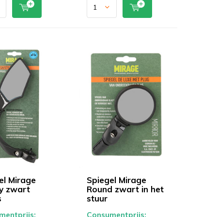
el Mirage
Spiegel Mirage
y zwart
Round zwart in het
s
stuur
entprijs:
Consumentprijs: