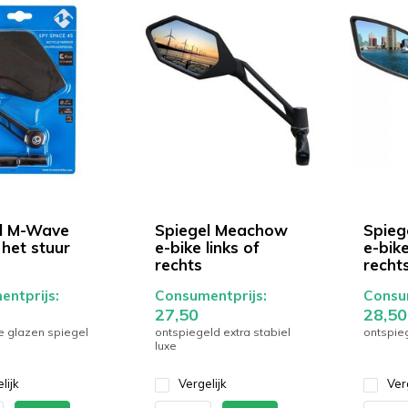
l M-Wave
Spiegel Meachow
Spieg
n het stuur
e-bike links of
e-bike
rechts
recht
ntprijs:
Consumentprijs:
Consum
27,50
28,50
ke glazen spiegel
ontspiegeld extra stabiel
ontspieg
luxe
lijk
Vergelijk
Ver