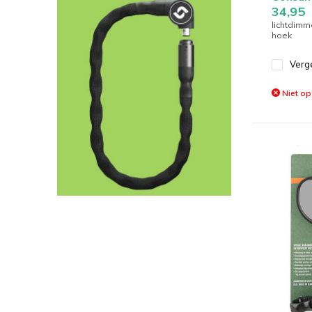
34,95
lichtdim
hoek
Verge
Niet op