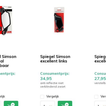
l Simson
Spiegel Simson
Spieg
al
excellent links
excell
lbaar
ntprijs:
Consumentprijs:
Consum
34,95
27,95
anti reflectie niet
verstelb
verblindend zwart
lijk
Vergelijk
Ver