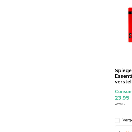
Spiege
Essenti
verste
Consume
23,95
zwart
Verge