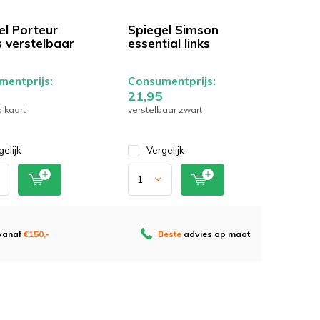
el Porteur
Spiegel Simson
s verstelbaar
essential links
entprijs:
Consumentprijs:
21,95
 kaart
verstelbaar zwart
gelijk
Vergelijk
 vanaf
€150,-
Beste
advies op maat