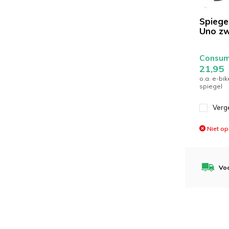
Spiege
Uno zw
Consume
21,95
o.a. e-bi
spiegel
Verge
Niet op
Voo