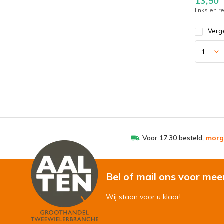
13,50
links en 
Verge
Voor 17:30 besteld,
morg
Bel of mail ons voor mee
Wij staan voor u klaar!