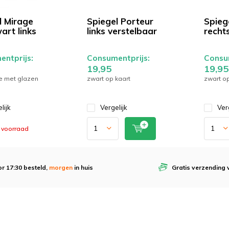
l Mirage
Spiegel Porteur
Spieg
art links
links verstelbaar
recht
ntprijs:
Consumentprijs:
Consum
19,95
19,95
ke met glazen
zwart op kaart
zwart op
lijk
Vergelijk
Ver
 voorraad
r 17:30 besteld,
morgen
in huis
Gratis verzending