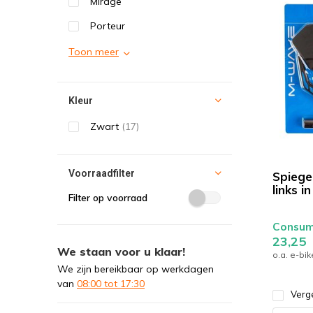
Mirage
Porteur
Toon meer
Kleur
Zwart
(17)
Voorraadfilter
Spiege
links i
Filter op voorraad
Consume
23,25
We staan voor u klaar!
o.a. e-bi
We zijn bereikbaar op werkdagen
van
08:00 tot 17:30
Verge