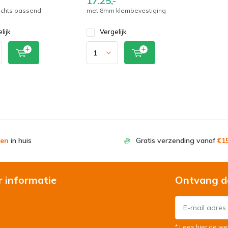
17.25,-
rechts passend
met 8mm klembevestiging
lijk
Vergelijk
en
in huis
Gratis verzending vanaf
€15
r informatie
Ontvang d
* Lees hier de we