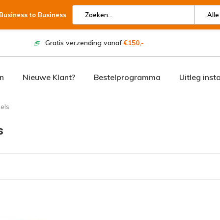
 Business to Business
Alle
Gratis verzending vanaf
€150,-
n
Nieuwe Klant?
Bestelprogramma
Uitleg inst
els
s