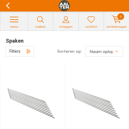
0
menu
zoeken
inloggen
wishlist
winkelwagen
Spaken
Sorteren op:
Filters