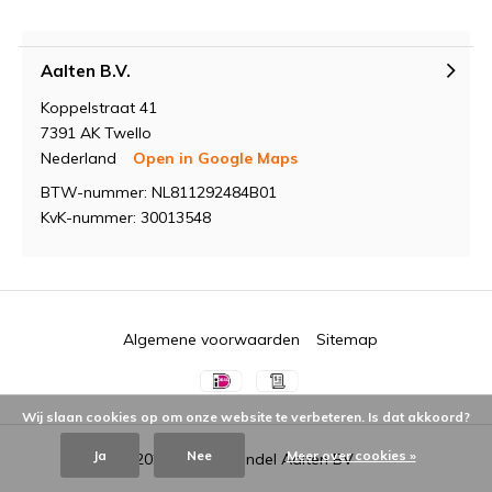
Aalten B.V.
Koppelstraat 41
7391 AK Twello
Nederland
Open in Google Maps
BTW-nummer: NL811292484B01
KvK-nummer: 30013548
Algemene voorwaarden
Sitemap
Wij slaan cookies op om onze website te verbeteren. Is dat akkoord?
Ja
Nee
Meer over cookies »
© 2026 -
Groothandel Aalten BV