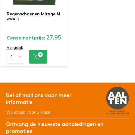
Regenschoenen Mirage M
zwart
27,95
Consumentprijs:
Vergelijk
Bel of mail ons voor meer
informatie
Wij staan voor u klaar!
Ontvang de nieuwste aanbiedingen en
promoties