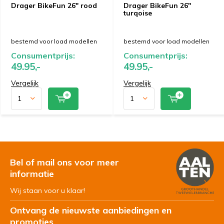
Drager BikeFun 26" rood
Drager BikeFun 26"
turqoise
bestemd voor load modellen
bestemd voor load modellen
Consumentprijs:
Consumentprijs:
49.95,-
49.95,-
Vergelijk
Vergelijk
Bel of mail ons voor meer
informatie
Wij staan voor u klaar!
Ontvang de nieuwste aanbiedingen en
promoties