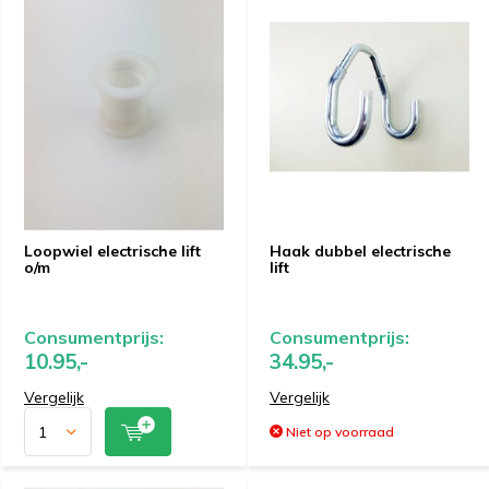
Loopwiel electrische lift
Haak dubbel electrische
o/m
lift
Consumentprijs:
Consumentprijs:
10.95,-
34.95,-
Vergelijk
Vergelijk
Niet op voorraad