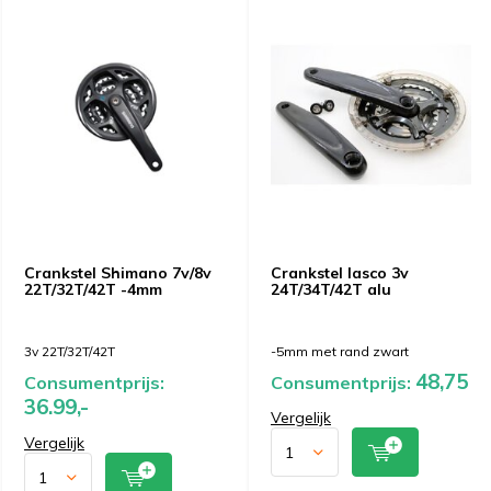
Crankstel Shimano 7v/8v
Crankstel lasco 3v
22T/32T/42T -4mm
24T/34T/42T alu
3v 22T/32T/42T
-5mm met rand zwart
48,75
Consumentprijs:
Consumentprijs:
36.99,-
Vergelijk
Vergelijk