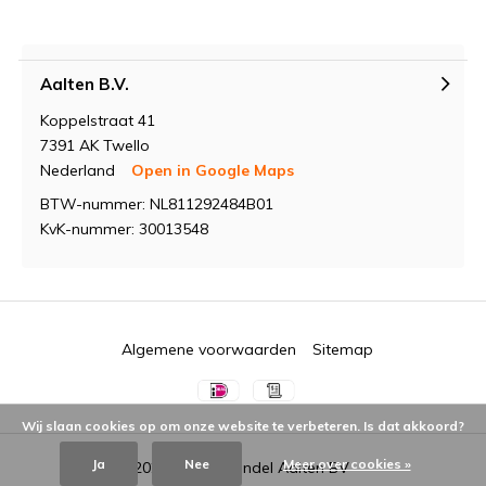
Aalten B.V.
Koppelstraat 41
7391 AK Twello
Nederland
Open in Google Maps
BTW-nummer: NL811292484B01
KvK-nummer: 30013548
Algemene voorwaarden
Sitemap
Wij slaan cookies op om onze website te verbeteren. Is dat akkoord?
Ja
Nee
Meer over cookies »
© 2026 -
Groothandel Aalten BV