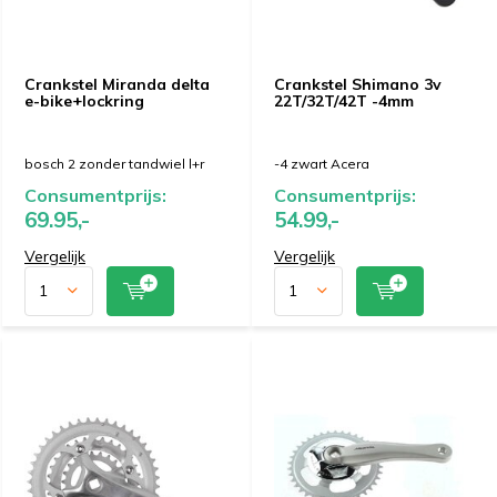
Crankstel Miranda delta
Crankstel Shimano 3v
e-bike+lockring
22T/32T/42T -4mm
bosch 2 zonder tandwiel l+r
-4 zwart Acera
Consumentprijs:
Consumentprijs:
69.95,-
54.99,-
Vergelijk
Vergelijk