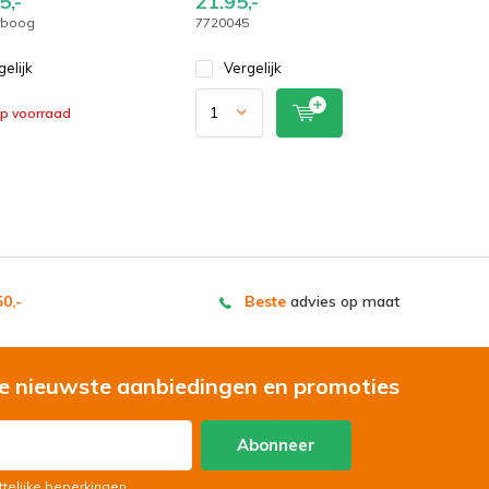
5,-
21.95,-
rboog
7720045
gelijk
Vergelijk
op voorraad
0,-
Beste
advies op maat
e nieuwste aanbiedingen en promoties
Abonneer
ttelijke beperkingen