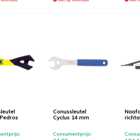
leutel
Conussleutel
Naafc
Pedros
Cyclus 14 mm
richt
ntprijs:
Consumentprijs:
Consum