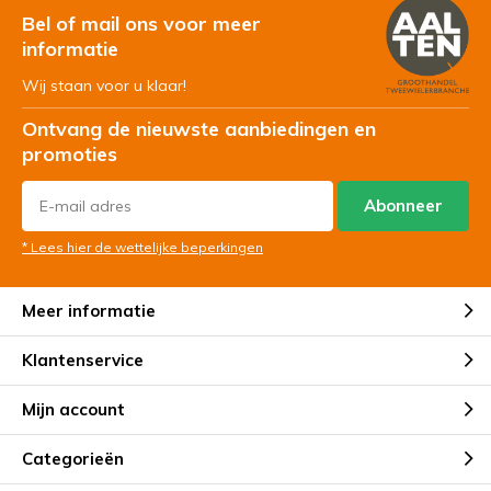
Bel of mail ons voor meer
informatie
Wij staan voor u klaar!
Ontvang de nieuwste aanbiedingen en
promoties
Abonneer
* Lees hier de wettelijke beperkingen
Meer informatie
Klantenservice
Mijn account
Categorieën