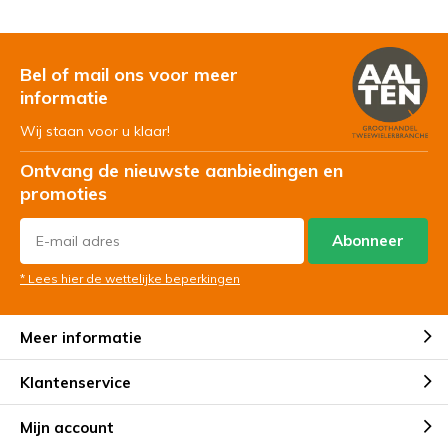
Bel of mail ons voor meer
informatie
Wij staan voor u klaar!
Ontvang de nieuwste aanbiedingen en
promoties
Abonneer
* Lees hier de wettelijke beperkingen
Meer informatie
Klantenservice
Mijn account