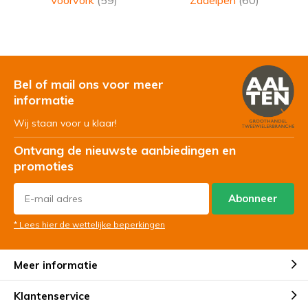
Voorvork
(59)
Zadelpen
(60)
Bel of mail ons voor meer
informatie
Wij staan voor u klaar!
Ontvang de nieuwste aanbiedingen en
promoties
Abonneer
* Lees hier de wettelijke beperkingen
Meer informatie
Klantenservice