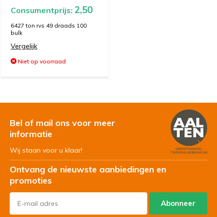
2,50
Consumentprijs:
6427 ton rvs 49 draads 100
bulk
Vergelijk
Niet op voorraad
Bel of mail ons voor meer
informatie
Wij staan voor u klaar!
Ontvang de nieuwste aanbiedingen en
promoties
Abonneer