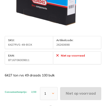
SKU:
Artikelcode:
6427RVS-49-BOX
26260698
EAN:
Niet op voorraad
8716706009811
6427 ton rvs 49 draads 100 bulk
Consumentenprijs:
2,50
Niet op voorraad