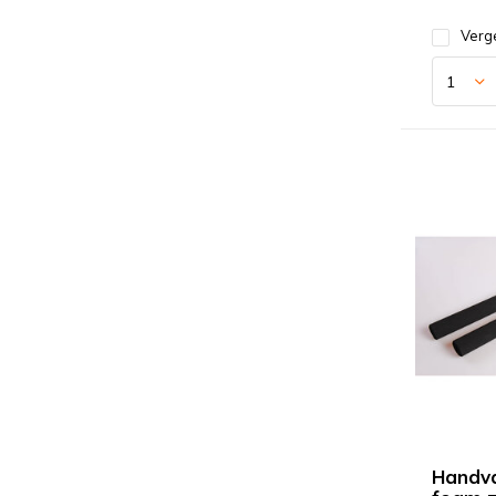
Verge
Handv