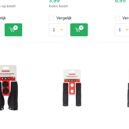
3,99
8,95
 op kaart
basic kaart
lijk
Vergelijk
Ver