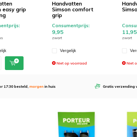
atten
Handvatten
Handv
 easy grip
Simson comfort
Simso
ang
grip
ntprijs:
Consumentprijs:
Consum
9,95
11,95
us
zwart
zwart
lijk
Vergelijk
Ver
Niet op voorraad
Niet 
r 17:30 besteld,
morgen
in huis
Gratis verzending