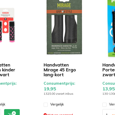
atten
Handvatten
Handv
 kinder
Mirage 45 Ergo
Porte
wart
lang-kort
zwar
ntprijs:
Consumentprijs:
Consum
19,95
13,95
132/100 zwart inbus
130-130
lijk
Vergelijk
Ver
Niet op voorraad