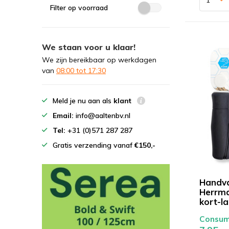
Filter op voorraad
We staan voor u klaar!
We zijn bereikbaar op werkdagen
van
08:00 tot 17:30
Meld je nu aan als
klant
Email:
info@aaltenbv.nl
Tel:
+31 (0)571 287 287
Gratis verzending vanaf
€150,-
Handv
Herrm
kort-l
Consume