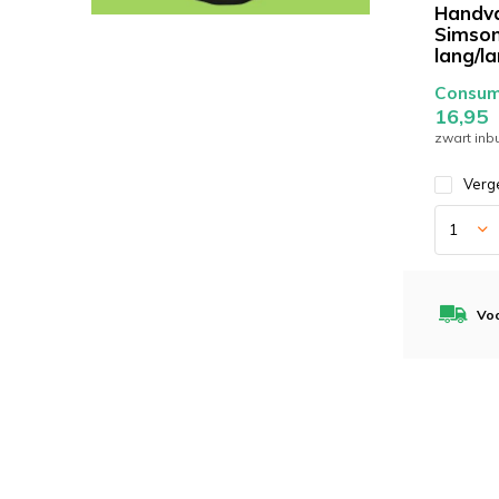
Handv
Simson
lang/l
Consume
16,95
zwart inb
Verge
Voo