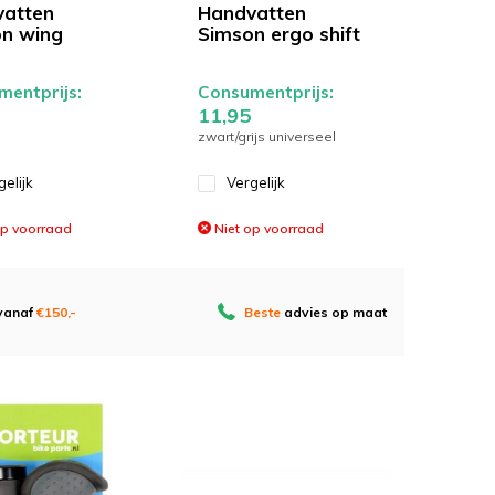
atten
Handvatten
n wing
Simson ergo shift
entprijs:
Consumentprijs:
11,95
zwart/grijs universeel
gelijk
Vergelijk
op voorraad
Niet op voorraad
 vanaf
€150,-
Beste
advies op maat