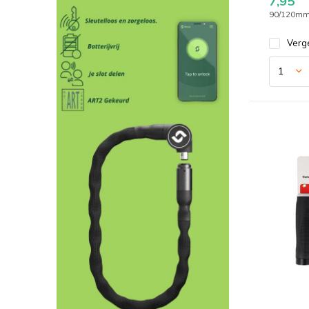
7,95
90/120mm
Verge