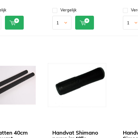
lijk
Vergelijk
Ver
atten 40cm
Handvat Shimano
Handv