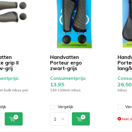
atten
Handvatten
Handv
e grip II
Porteur ergo
Porte
w-grij
zwart-grijs
lang/
ntprijs:
Consumentprijs:
Consum
13,95
26,50
 bulk inbus per
130-130mm inbus
inbus
lijk
Vergelijk
Ver
Niet 