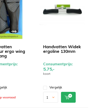
atten
Handvatten Widek
ur ergo wing
ergoline 130mm
lang
entprijs:
Consumentprijs:
5.75,-
kaart
gelijk
Vergelijk
op voorraad