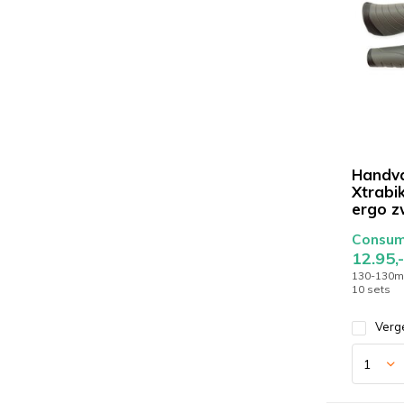
Handv
Xtrabik
ergo z
Consume
12.95,-
130-130mm
10 sets
Verge