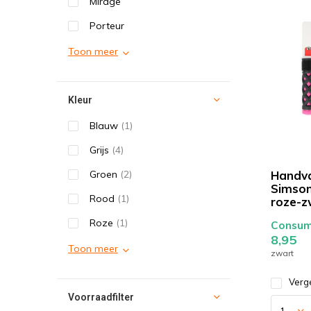
Mirage
Porteur
Toon meer
Kleur
Blauw
(1)
Grijs
(4)
Groen
(2)
Handv
Simson
Rood
(1)
roze-z
Roze
(1)
Consume
8,95
Toon meer
zwart
Verge
Voorraadfilter