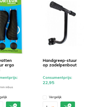
atten
Handgreep-stuur
ur ergo
op zadelpenbout
t
entprijs:
Consumentprijs:
22,95
mm inbus
gelijk
Vergelijk