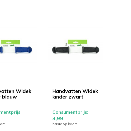
atten Widek
Handvatten Widek
r blauw
kinder zwart
entprijs:
Consumentprijs:
3,99
art
basic op kaart