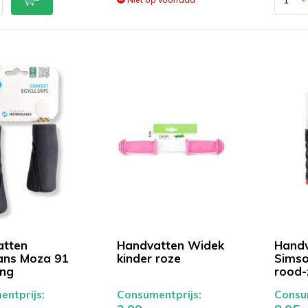
atten
Handvatten Widek
Handv
ans Moza 91
kinder roze
Simso
ang
rood-
ntprijs:
Consumentprijs:
Consum