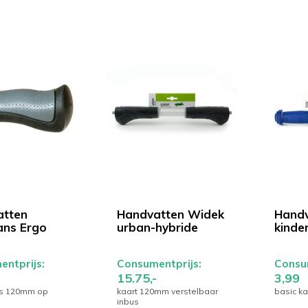
atten
Handvatten Widek
Handv
ans Ergo
urban-hybride
kinde
ntprijs:
Consumentprijs:
Consum
15.75,-
3,99
js 120mm op
kaart 120mm verstelbaar
basic ka
inbus