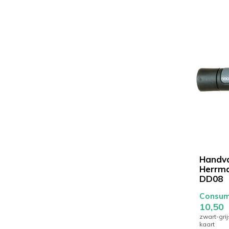
Handv
Herrm
DD08
Consume
10,50
zwart-gri
kaart