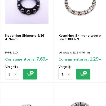
Kogelring Shimano 3/16
Kogelring Shimano type b
4.76mm
SG-C3000-7C
FH-M810
16 kogels 3/16 4.76mm
7.69,-
1.29,-
Consumentprijs:
Consumentprijs:
Vergelijk
Vergelijk