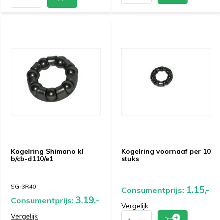
Kogelring Shimano kl
Kogelring voornaaf per 10
b/cb-d110/e1
stuks
SG-3R40
1.15,-
Consumentprijs:
3.19,-
Consumentprijs:
Vergelijk
Vergelijk