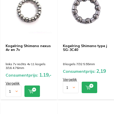
Kogelring Shimano nexus
Kogelring Shimano type j
4v en 7v
SG-3C40
links 7v rechts 4v 11 kogels
8 kogels 7/32 5.55mm
3/16 4.76mm
2,19
Consumentprijs:
1.19,-
Consumentprijs:
Vergelijk
Vergelijk