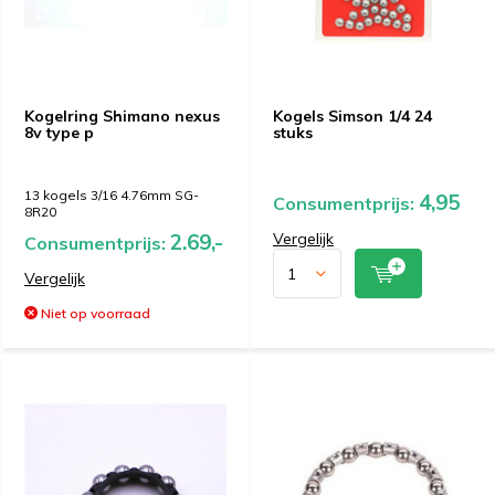
Kogelring Shimano nexus
Kogels Simson 1/4 24
8v type p
stuks
13 kogels 3/16 4.76mm SG-
4,95
Consumentprijs:
8R20
2.69,-
Vergelijk
Consumentprijs:
Vergelijk
Niet op voorraad