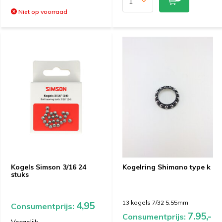
Niet op voorraad
Kogels Simson 3/16 24
Kogelring Shimano type k
stuks
13 kogels 7/32 5.55mm
4,95
Consumentprijs:
7.95,-
Consumentprijs: