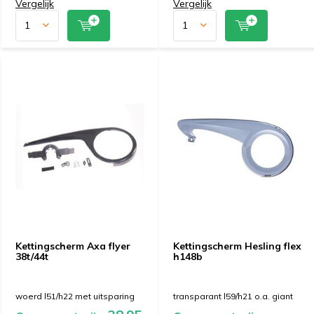
Vergelijk
Vergelijk
Kettingscherm Axa flyer
Kettingscherm Hesling flex
38t/44t
h148b
woerd l51/h22 met uitsparing
transparant l59/h21 o.a. giant