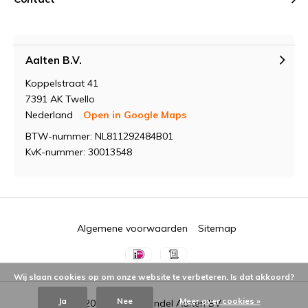
Aalten B.V.
Koppelstraat 41
7391 AK Twello
Nederland
Open in Google Maps
BTW-nummer: NL811292484B01
KvK-nummer: 30013548
Algemene voorwaarden
Sitemap
Wij slaan cookies op om onze website te verbeteren. Is dat akkoord?
Ja
Nee
Meer over cookies »
© 2026 -
Groothandel Aalten BV