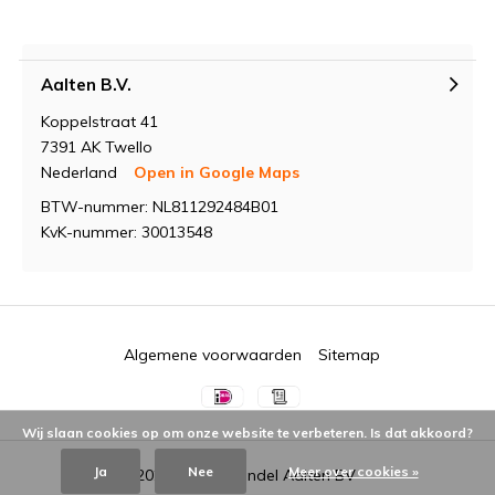
Aalten B.V.
Koppelstraat 41
7391 AK Twello
Nederland
Open in Google Maps
BTW-nummer: NL811292484B01
KvK-nummer: 30013548
Algemene voorwaarden
Sitemap
Wij slaan cookies op om onze website te verbeteren. Is dat akkoord?
Ja
Nee
Meer over cookies »
© 2026 -
Groothandel Aalten BV