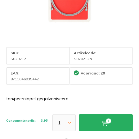
SKU:
Artikelcode:
S020212
S020212N
EAN:
Voorraad: 20
8711646935442
ton/peernippel gegalvaniseerd
Consumentenprijs:
3,95