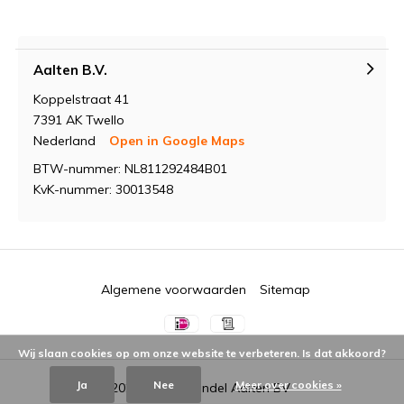
Aalten B.V.
Koppelstraat 41
7391 AK Twello
Nederland
Open in Google Maps
BTW-nummer: NL811292484B01
KvK-nummer: 30013548
Algemene voorwaarden
Sitemap
Wij slaan cookies op om onze website te verbeteren. Is dat akkoord?
Ja
Nee
Meer over cookies »
© 2026 -
Groothandel Aalten BV