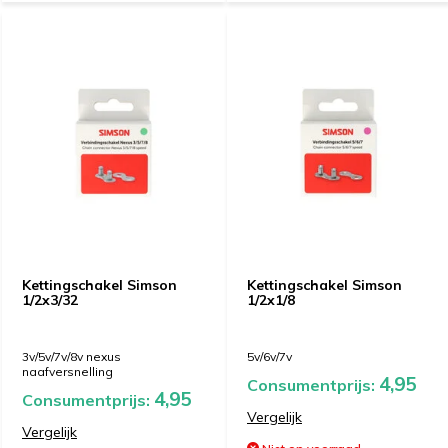
Kettingschakel Simson
Kettingschakel Simson
1/2x3/32
1/2x1/8
3v/5v/7v/8v nexus
5v/6v/7v
naafversnelling
4,95
Consumentprijs:
4,95
Consumentprijs:
Vergelijk
Vergelijk