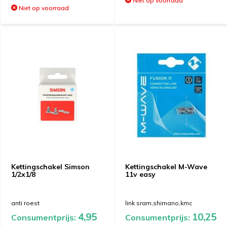
Niet op voorraad
Niet op voorraad
Kettingschakel Simson
Kettingschakel M-Wave
1/2x1/8
11v easy
anti roest
link sram,shimano,kmc
4,95
10,25
Consumentprijs:
Consumentprijs: