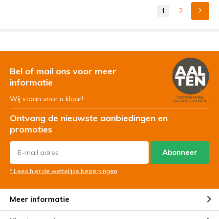
1
2
Bel of mail ons voor meer
informatie
Wij staan voor u klaar!
Ontvang de nieuwste aanbiedingen en
promoties
Abonneer
* Lees hier de wettelijke beperkingen
Meer informatie