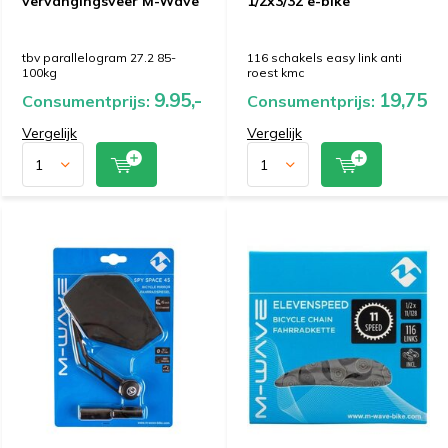
vervangingsveer M-Wave
1/2x3/32 e-bike
tbv parallelogram 27.2 85-
116 schakels easy link anti
100kg
roest kmc
9.95,-
19,75
Consumentprijs:
Consumentprijs:
Vergelijk
Vergelijk