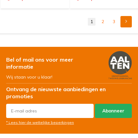
1
2
3
Bel of mail ons voor meer
informatie
Wij staan voor u klaar!
Ontvang de nieuwste aanbiedingen en
promoties
Abonneer
* Lees hier de wettelijke beperkingen