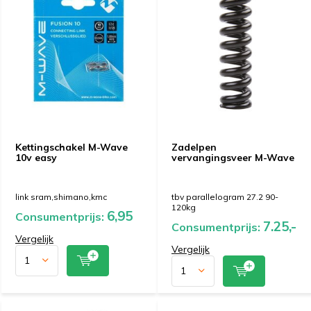
Kettingschakel M-Wave
Zadelpen
10v easy
vervangingsveer M-Wave
link sram,shimano,kmc
tbv parallelogram 27.2 90-
120kg
6,95
Consumentprijs:
7.25,-
Consumentprijs:
Vergelijk
Vergelijk