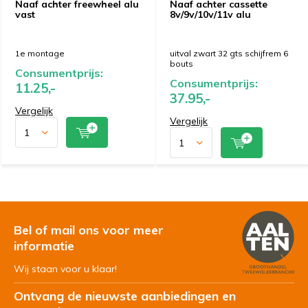
Naaf achter freewheel alu
Naaf achter cassette
vast
8v/9v/10v/11v alu
1e montage
uitval zwart 32 gts schijfrem 6
bouts
Consumentprijs:
Consumentprijs:
11.25,-
37.95,-
Vergelijk
Vergelijk
Bel of mail ons voor meer
informatie
Wij staan voor u klaar!
Ontvang de nieuwste aanbiedingen en