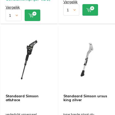
Vergelijk
Vergelijk
Standaard Simson
Standaard Simson ursus
atb/race
king zilver
vederlicht universeel
type brede plaat alu