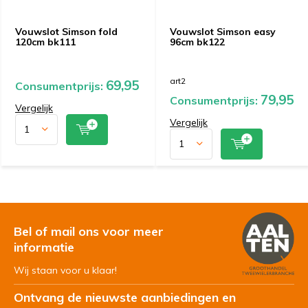
Vouwslot Simson fold
Vouwslot Simson easy
120cm bk111
96cm bk122
art2
69,95
Consumentprijs:
79,95
Consumentprijs:
Vergelijk
Vergelijk
Bel of mail ons voor meer
informatie
Wij staan voor u klaar!
Ontvang de nieuwste aanbiedingen en