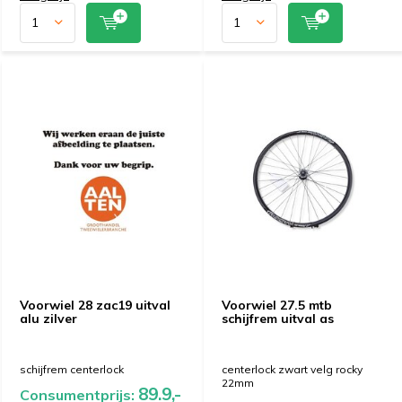
Voorwiel 28 zac19 uitval
Voorwiel 27.5 mtb
alu zilver
schijfrem uitval as
schijfrem centerlock
centerlock zwart velg rocky
22mm
89.9,-
Consumentprijs: