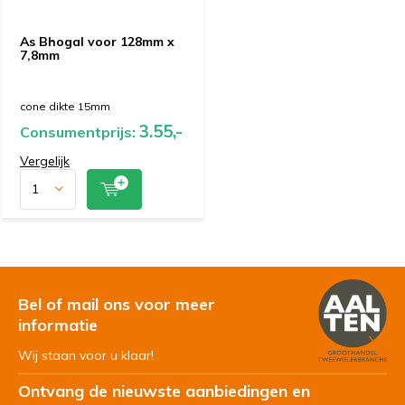
As Bhogal voor 128mm x
7,8mm
cone dikte 15mm
3.55,-
Consumentprijs:
Vergelijk
Bel of mail ons voor meer
informatie
Wij staan voor u klaar!
Ontvang de nieuwste aanbiedingen en