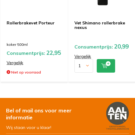
Rollerbrakevet Porteur
Vet Shimano rollerbrake
nexus
koker 500ml
20,99
Consumentprijs:
22,95
Consumentprijs:
Vergelijk
Vergelijk
Niet op voorraad
Bel of mail ons voor meer
informatie
Wij staan voor u klaar!