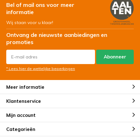
Bel of mail ons voor meer
informatie
Wij staan voor u klaar!
Ontvang de nieuwste aanbiedingen en
promoties
Abonneer
* Lees hier de wettelijke beperkingen
Meer informatie
Klantenservice
Mijn account
Categorieën