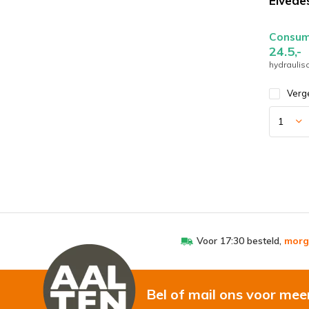
Elvede
Consume
24.5,-
hydrauli
Verge
Voor 17:30 besteld,
morg
Bel of mail ons voor mee