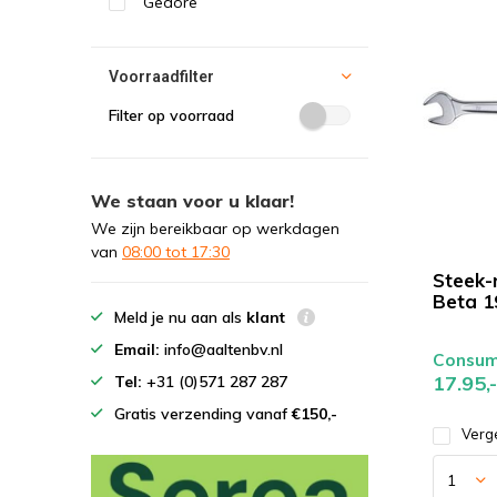
Gedore
Voorraadfilter
Filter op voorraad
We staan voor u klaar!
We zijn bereikbaar op werkdagen
van
08:00 tot 17:30
Steek-r
Beta 
Meld je nu aan als
klant
Email:
info@aaltenbv.nl
Consume
17.95,-
Tel:
+31 (0)571 287 287
Gratis verzending vanaf
€150,-
Verge