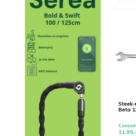
Steek-r
Beta 
Consume
11.95,-