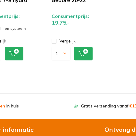
s 7-8 hydro
Gedore 20-22
ntprijs:
Consumentprijs:
19.75,-
sch remsysteem
lijk
Vergelijk
en
in huis
Gratis verzending vanaf
€15
r informatie
Ontvang d