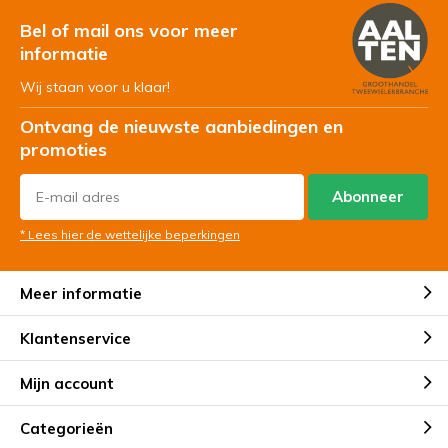
Bel of mail ons voor meer
informatie
Wij staan voor u klaar!
Ontvang de nieuwste aanbiedingen en
promoties
Abonneer
* Lees hier de wettelijke beperkingen
Meer informatie
Klantenservice
Mijn account
Categorieën