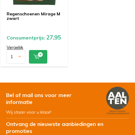
Regenschoenen Mirage M
zwart
27,95
Consumentprijs:
Vergelijk
Bel of mail ons voor meer
informatie
Wij staan voor u klaar!
Ontvang de nieuwste aanbiedingen en
promoties