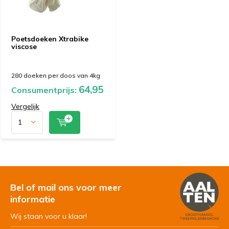
Poetsdoeken Xtrabike
viscose
280 doeken per doos van 4kg
64,95
Consumentprijs:
Vergelijk
Bel of mail ons voor meer
informatie
Wij staan voor u klaar!