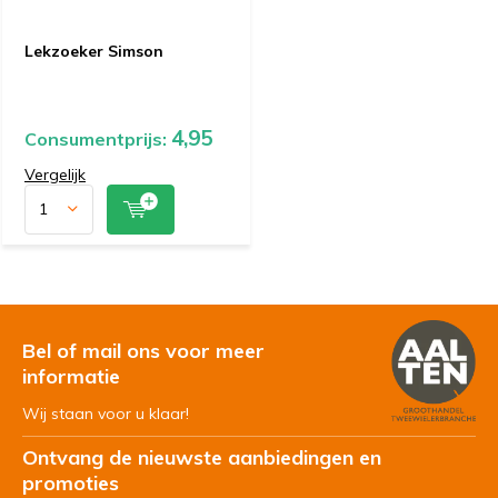
Lekzoeker Simson
4,95
Consumentprijs:
Vergelijk
Bel of mail ons voor meer
informatie
Wij staan voor u klaar!
Ontvang de nieuwste aanbiedingen en
promoties