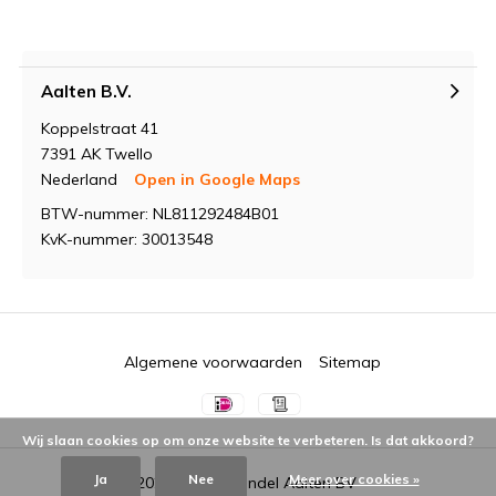
Aalten B.V.
Koppelstraat 41
7391 AK Twello
Nederland
Open in Google Maps
BTW-nummer: NL811292484B01
KvK-nummer: 30013548
Algemene voorwaarden
Sitemap
Wij slaan cookies op om onze website te verbeteren. Is dat akkoord?
Ja
Nee
Meer over cookies »
© 2026 -
Groothandel Aalten BV