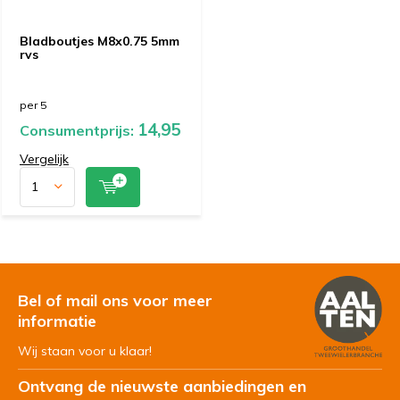
Bladboutjes M8x0.75 5mm
rvs
per 5
14,95
Consumentprijs:
Vergelijk
Bel of mail ons voor meer
informatie
Wij staan voor u klaar!
Ontvang de nieuwste aanbiedingen en