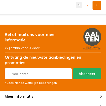
1
2
Bel of mail ons voor meer
informatie
Wij staan voor u klaar!
Ontvang de nieuwste aanbiedingen en
promoties
Abonneer
* Lees hier de wettelijke beperkingen
Meer informatie