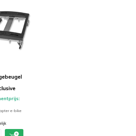
gebeugel
clusive
ntprijs:
apter e-bike
lijk