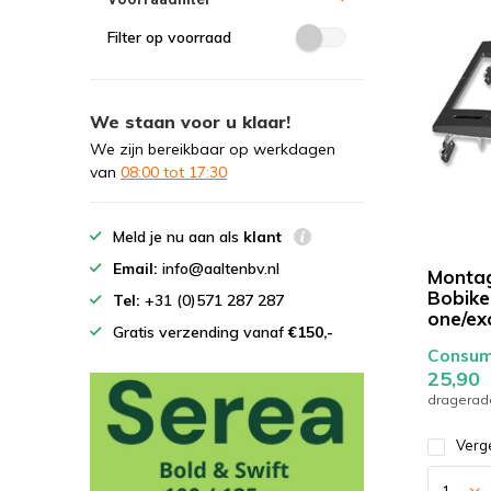
Filter op voorraad
We staan voor u klaar!
We zijn bereikbaar op werkdagen
van
08:00 tot 17:30
Meld je nu aan als
klant
Email:
info@aaltenbv.nl
Monta
Bobike
Tel:
+31 (0)571 287 287
one/ex
Gratis verzending vanaf
€150,-
Consume
25,90
dragerad
Verge