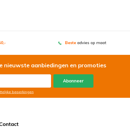
0,-
Beste
advies op maat
e nieuwste aanbiedingen en promoties
Abonneer
ttelijke beperkingen
Contact