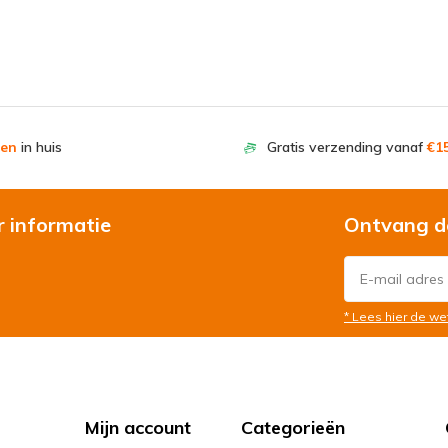
en
in huis
Gratis verzending vanaf
€15
r informatie
Ontvang d
* Lees hier de we
Mijn account
Categorieën