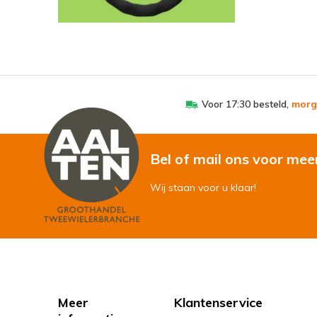
Voor 17:30 besteld,
morg
Bel of mail ons voor mee
Wij staan voor u klaar!
Meer
Klantenservice