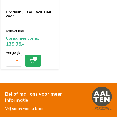
Draadsnij ijzer Cyclus set
voor
bracket bsa
Consumentprijs:
139.95,-
Vergelijk
Bel of mail ons voor meer
informatie
Wij staan voor u klaar!