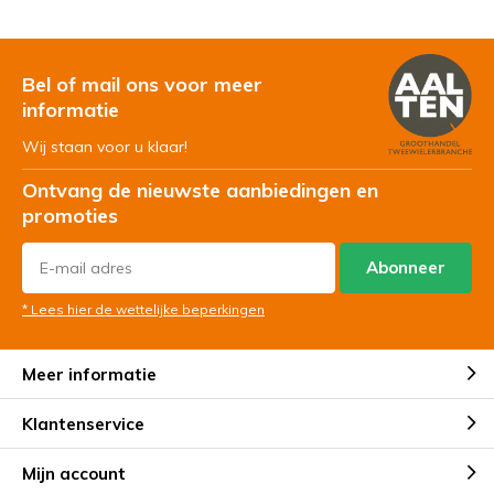
Bel of mail ons voor meer
informatie
Wij staan voor u klaar!
Ontvang de nieuwste aanbiedingen en
promoties
Abonneer
* Lees hier de wettelijke beperkingen
Meer informatie
Klantenservice
Mijn account