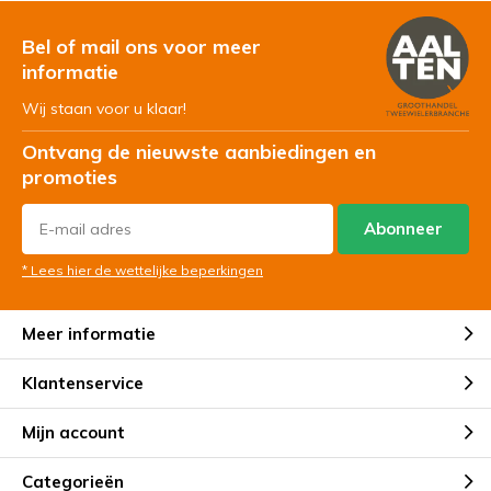
Bel of mail ons voor meer
informatie
Wij staan voor u klaar!
Ontvang de nieuwste aanbiedingen en
promoties
Abonneer
* Lees hier de wettelijke beperkingen
Meer informatie
Klantenservice
Mijn account
Categorieën