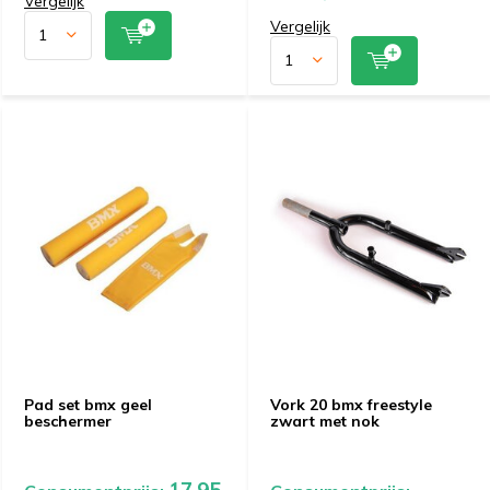
Vergelijk
Vergelijk
Pad set bmx geel
Vork 20 bmx freestyle
beschermer
zwart met nok
17,95