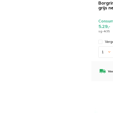
Borgri
grijs n
Consume
5.29,-
sg-4r35
Verge
Voo