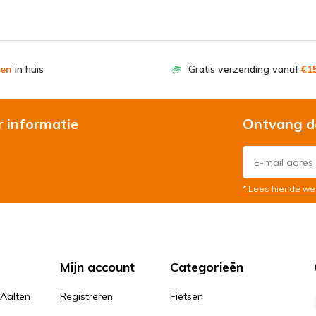
en
in huis
Gratis verzending vanaf
€15
r informatie
Ontvang d
* Lees hier de we
Mijn account
Categorieën
 Aalten
Registreren
Fietsen