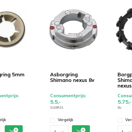
gring 5mm
Asborgring
Borgp
Shimano nexus 8v
Shima
nexus
ntprijs:
Consumentprijs:
Consum
5.5,-
5.75,-
SG8R31
8v
lijk
Vergelijk
Ver