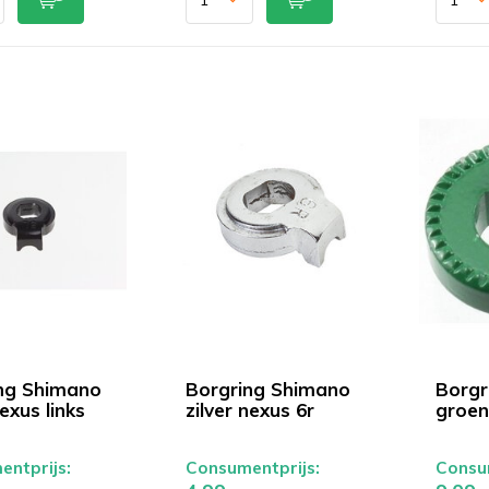
ng Shimano
Borgring Shimano
Borgr
exus links
zilver nexus 6r
groen
ntprijs:
Consumentprijs:
Consum