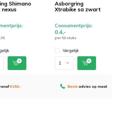
ing Shimano
Asborgring
 nexus
Xtrabike sa zwart
entprijs:
Consumentprijs:
0.4,-
C35
per 50 stuks
gelijk
Vergelijk
 vanaf
€150,-
Beste
advies op maat