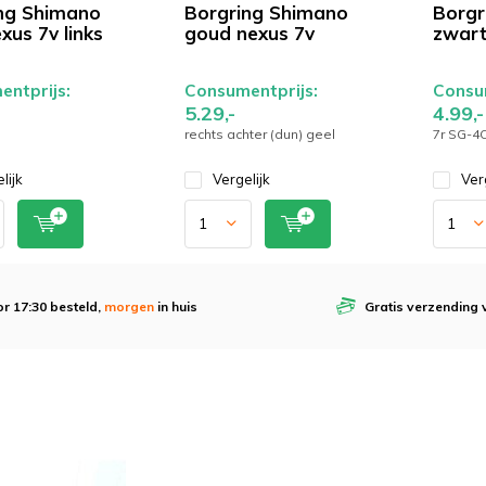
ng Shimano
Borgring Shimano
Borgr
exus 7v links
goud nexus 7v
zwart
ntprijs:
Consumentprijs:
Consum
5.29,-
4.99,-
rechts achter (dun) geel
7r SG-4
lijk
Vergelijk
Ver
r 17:30 besteld,
morgen
in huis
Gratis verzending