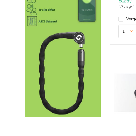
5.29,-
4/7v sg-4
Verge