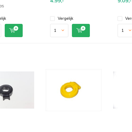
4.99,-
9.09,-
r35
lijk
Vergelijk
Ver