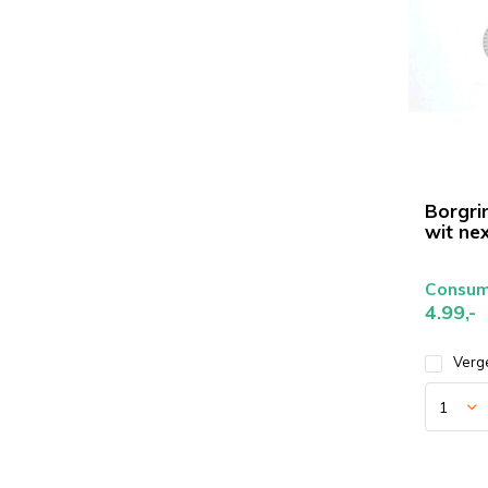
Borgri
wit ne
Consume
4.99,-
Verge