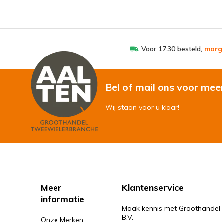
Voor 17:30 besteld,
morg
Bel of mail ons voor mee
Wij staan voor u klaar!
Meer
Klantenservice
informatie
Maak kennis met Groothandel
B.V.
Onze Merken