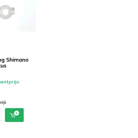
ng Shimano
xus
ntprijs:
lijk