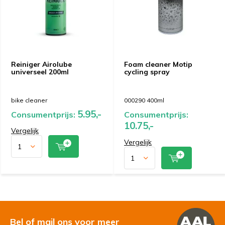
Reiniger Airolube
Foam cleaner Motip
universeel 200ml
cycling spray
bike cleaner
000290 400ml
5.95,-
Consumentprijs:
Consumentprijs:
10.75,-
Vergelijk
Vergelijk
Bel of mail ons voor meer