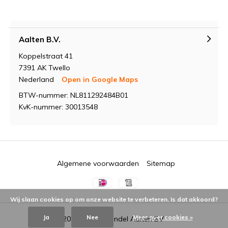
Aalten B.V.
Koppelstraat 41
7391 AK Twello
Nederland
Open in Google Maps
BTW-nummer: NL811292484B01
KvK-nummer: 30013548
Algemene voorwaarden
Sitemap
Wij slaan cookies op om onze website te verbeteren. Is dat akkoord?
Ja
Nee
Meer over cookies »
© 2026 -
Groothandel Aalten BV