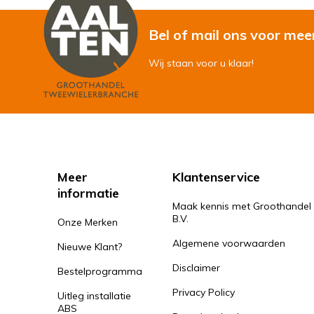
Bel of mail ons voor mee
Wij staan voor u klaar!
Meer
Klantenservice
informatie
Maak kennis met Groothandel
B.V.
Onze Merken
Algemene voorwaarden
Nieuwe Klant?
Disclaimer
Bestelprogramma
Privacy Policy
Uitleg installatie
ABS