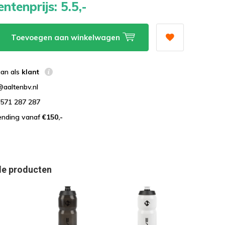
ntenprijs:
5.5,-
Toevoegen aan winkelwagen
aan als
klant
@aaltenbv.nl
)571 287 287
zending vanaf
€150,-
de producten