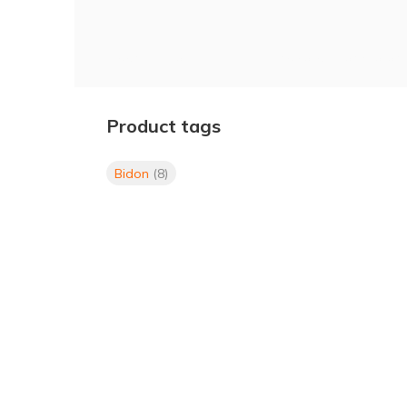
Bidon, m-wave, 750ml, met, indicator, transparant,
Product tags
Bidon
(8)