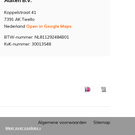
Aalten B.V.
Koppelstraat 41
7391 AK Twello
Nederland
Open in Google Maps
BTW-nummer: NL811292484B01
KvK-nummer: 30013548
Algemene voorwaarden
Sitemap
Meer over cookies »