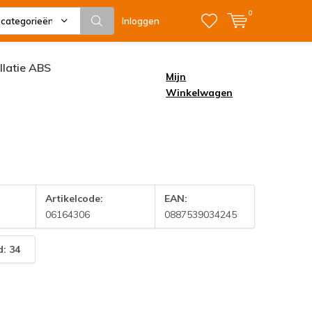
0
 categorieën
Inloggen
allatie ABS
Mijn
Winkelwagen
Artikelcode:
EAN:
06164306
0887539034245
: 34