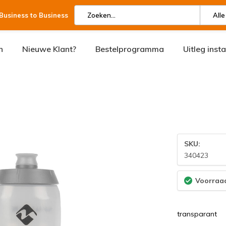
 Business to Business
Alle
n
Nieuwe Klant?
Bestelprogramma
Uitleg inst
SKU:
340423
Voorraad
transparant