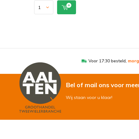
Voor 17:30 besteld,
morg
Bel of mail ons voor mee
Wij staan voor u klaar!