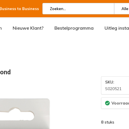
 Business to Business
Alle
n
Nieuwe Klant?
Bestelprogramma
Uitleg inst
rond
SKU:
S020521
Voorraad
8 stuks