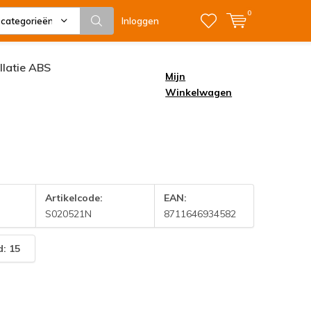
0
 categorieën
Inloggen
allatie ABS
Mijn
Winkelwagen
Artikelcode:
EAN:
S020521N
8711646934582
: 15