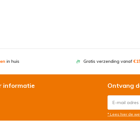
en
in huis
Gratis verzending vanaf
€15
r informatie
Ontvang d
* Lees hier de we