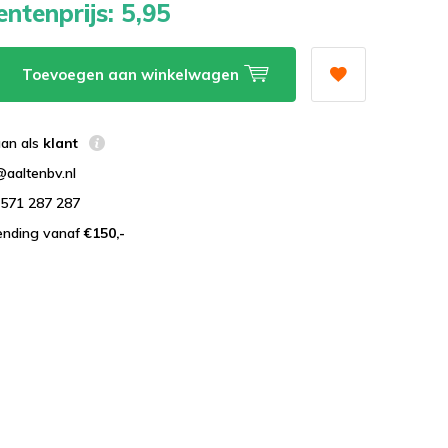
ntenprijs:
5,95
Toevoegen aan winkelwagen
aan als
klant
@aaltenbv.nl
)571 287 287
zending vanaf
€150,-