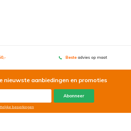
0,-
Beste
advies op maat
e nieuwste aanbiedingen en promoties
Abonneer
ttelijke beperkingen