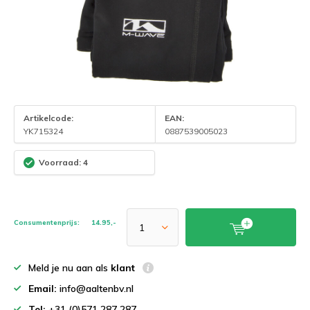
Artikelcode:
EAN:
YK715324
0887539005023
Voorraad: 4
Consumentenprijs:
14.95,-
Meld je nu aan als
klant
Email:
info@aaltenbv.nl
Tel:
+31 (0)571 287 287