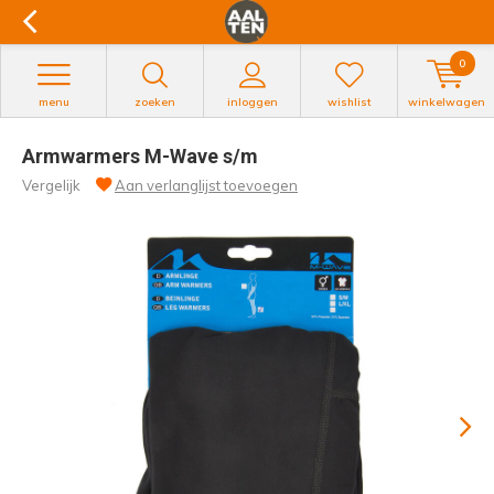
0
menu
zoeken
inloggen
wishlist
winkelwagen
Armwarmers M-Wave s/m
Vergelijk
Aan verlanglijst toevoegen