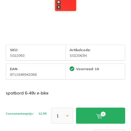
SKU:
Artikelcode:
S022063
S022063N
EAN:
Voorraad: 10
8711646942068
spatbord 6-48v e-bike
Consumentenprijs:
12,95