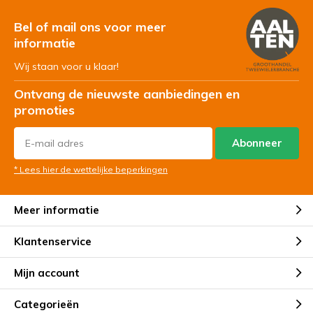
Bel of mail ons voor meer
informatie
Wij staan voor u klaar!
Ontvang de nieuwste aanbiedingen en
promoties
Abonneer
* Lees hier de wettelijke beperkingen
Meer informatie
Klantenservice
Mijn account
Categorieën