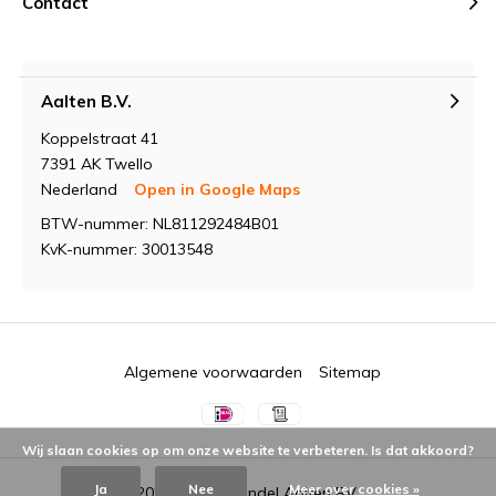
Contact
Aalten B.V.
Koppelstraat 41
7391 AK Twello
Nederland
Open in Google Maps
BTW-nummer: NL811292484B01
KvK-nummer: 30013548
Algemene voorwaarden
Sitemap
Wij slaan cookies op om onze website te verbeteren. Is dat akkoord?
Ja
Nee
Meer over cookies »
© 2026 -
Groothandel Aalten BV