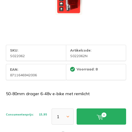
SKU:
Artikelcode:
S022062
S022062N
EAN:
Voorraad: 8
8711646942006
50-80mm drager 6-48v e-bike met remlicht
Consumentenprijs:
15,95