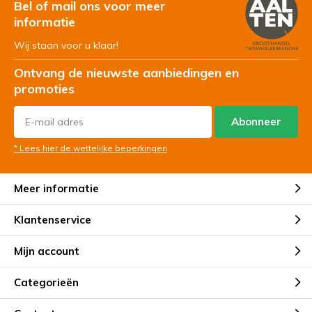
Bel of mail ons voor meer
informatie
Wij staan voor u klaar!
Ontvang de nieuwste aanbiedingen en
promoties
Abonneer
* Lees hier de wettelijke beperkingen
Meer informatie
Klantenservice
Mijn account
Categorieën