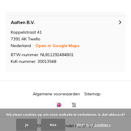
Aalten B.V.
Koppelstraat 41
7391 AK Twello
Nederland
Open in Google Maps
BTW-nummer: NL811292484B01
KvK-nummer: 30013548
Algemene voorwaarden
Sitemap
Wij slaan cookies op om onze website te verbeteren. Is dat akkoord?
Ja
Nee
Meer over cookies »
© 2026 -
Groothandel Aalten BV