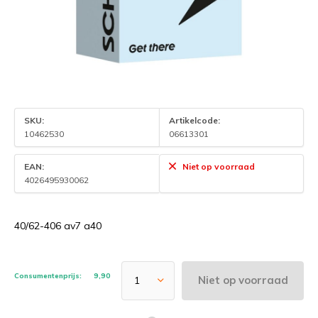
SKU:
Artikelcode:
10462530
06613301
EAN:
Niet op voorraad
4026495930062
40/62-406 av7 a40
Consumentenprijs:
9,90
Niet op voorraad