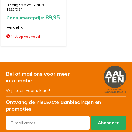
8 delig 5x plat 3x kruis
1223/D8P
89,95
Consumentprijs:
Vergelijk
Niet op voorraad
Bel of mail ons voor meer
informatie
Wij staan voor u klaar!
Ontvang de nieuwste aanbiedingen en
promoties
Abonneer