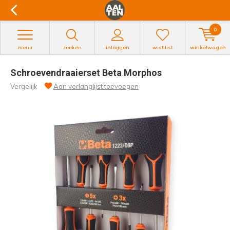
0
menu
zoeken
inloggen
wishlist
winkelwagen
Schroevendraaierset Beta Morphos
Vergelijk
Aan verlanglijst toevoegen