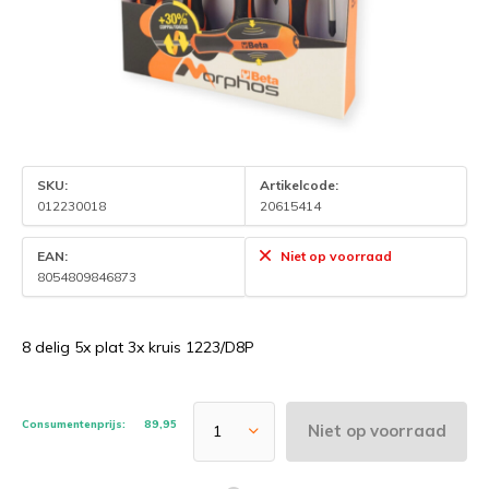
SKU:
Artikelcode:
012230018
20615414
EAN:
Niet op voorraad
8054809846873
8 delig 5x plat 3x kruis 1223/D8P
Consumentenprijs:
89,95
Niet op voorraad