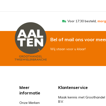
Voor 17:30 besteld,
morg
Bel of mail ons voor mee
Wij staan voor u klaar!
Meer
Klantenservice
informatie
Maak kennis met Groothandel
B.V.
Onze Merken