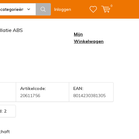
0
 categorieën
Inloggen
allatie ABS
Mijn
Winkelwagen
Artikelcode:
EAN:
20611756
8014230381305
: 2
chaft