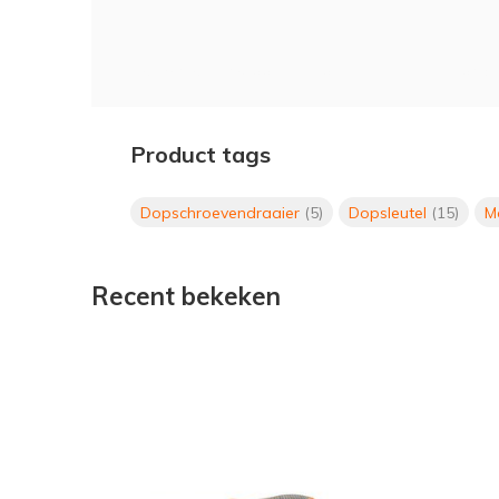
Dopschroevendraaier, Beta, 11mm, 150mm, lang, sc
Product tags
Dopschroevendraaier
(5)
Dopsleutel
(15)
M
Recent bekeken