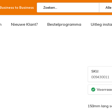
 Business to Business
Alle
n
Nieuwe Klant?
Bestelprogramma
Uitleg inst
SKU:
009430011
Voorraad
150mm lang s