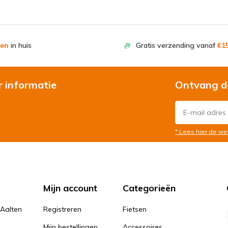
en
in huis
Gratis verzending vanaf
€15
r informatie
Ontvang d
* Lees hier de we
Mijn account
Categorieën
 Aalten
Registreren
Fietsen
Mijn bestellingen
Accessoires