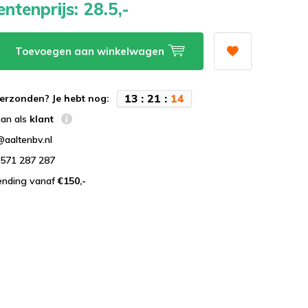
ntenprijs:
28.5,-
Toevoegen aan winkelwagen
1
3
:
2
1
:
1
3
erzonden? Je hebt nog:
aan als
klant
@aaltenbv.nl
)571 287 287
zending vanaf
€150,-