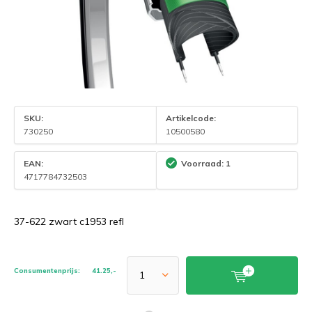
SKU:
Artikelcode:
730250
10500580
EAN:
Voorraad: 1
4717784732503
37-622 zwart c1953 refl
Consumentenprijs:
41.25,-